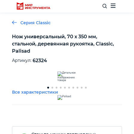
Серия Classic
Нож универсальный, 70 х 350 мм,
стальной, деревянная рукоятка, Classic,
Отделочный инструмент
Palisad
Артикул:
62324
Слесарный инструмент
Столярный инструмент
Все характеристики
Садовый инвентарь
Измерительный инструмент
Силовое оборудование