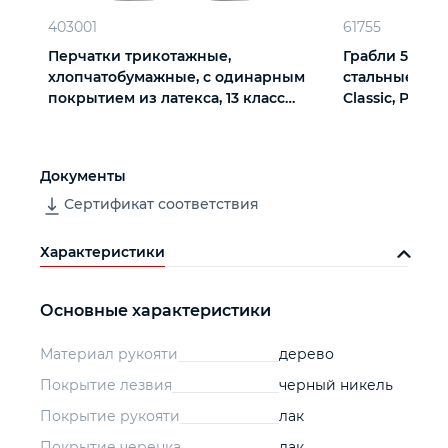
403001
61755
Перчатки трикотажные,
Грабли 5 - зуб
хлопчатобумажные, с одинарным
стальные, де
покрытием из латекса, 13 класс
Classic, Palisa
вязки
Документы
Сертификат соответствия
Характеристики
Основные характеристики
Материал рукояти
дерево
Покрытие лезвия
черный никель
Покрытие рукояти
лак
Покрытие черенка
лак