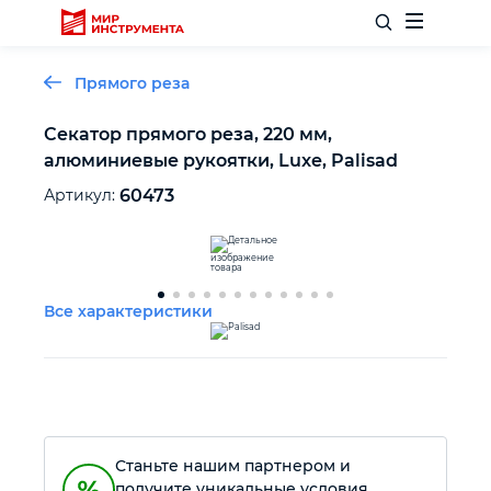
Прямого реза
Секатор прямого реза, 220 мм,
алюминиевые рукоятки, Luxe, Palisad
Отделочный инструмент
Артикул:
60473
Слесарный инструмент
Столярный инструмент
Все характеристики
Садовый инвентарь
Измерительный инструмент
Станьте нашим партнером и
Силовое оборудование
получите уникальные условия