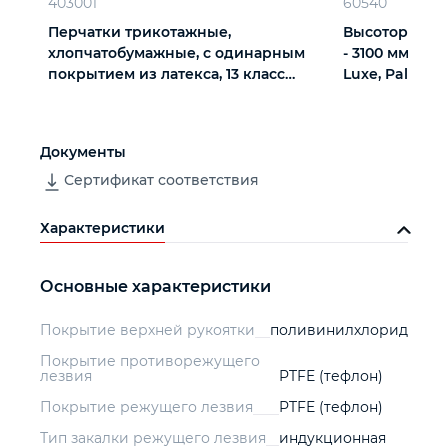
403001
60540
Перчатки трикотажные,
Высоторез те
хлопчатобумажные, с одинарным
- 3100 мм, ал
покрытием из латекса, 13 класс
Luxe, Palisad
вязки
Документы
Сертификат соответствия
Характеристики
Основные характеристики
Покрытие верхней рукоятки
поливинилхлорид
Покрытие противорежущего
лезвия
PTFE (тефлон)
Покрытие режущего лезвия
PTFE (тефлон)
Тип закалки режущего лезвия
индукционная