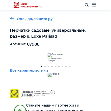
Одежда, защита рук
Перчатки садовые, универсальные,
размер 8, Luxe Palisad
Отделочный инструмент
Артикул:
67988
Слесарный инструмент
Столярный инструмент
Все характеристики
Садовый инвентарь
Измерительный инструмент
Станьте нашим партнером и
Силовое оборудование
получите уникальные условия