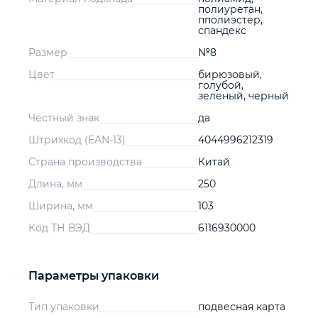
полиуретан,
пполиэстер,
спандекс
Размер
№8
Цвет
бирюзовый,
голубой,
зеленый, черный
Честный знак
да
Штрихкод (EAN-13)
4044996212319
Страна производства
Китай
Длина, мм
250
Ширина, мм
103
Код ТН ВЭД
6116930000
Параметры упаковки
Тип упаковки
подвесная карта