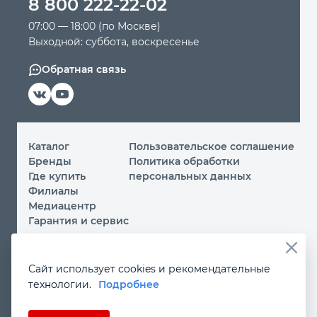
8 800 222-22-02
07:00 — 18:00 (по Москве)
Выходной: суббота, воскресенье
Обратная связь
Каталог
Пользовательское соглашение
Бренды
Политика обработки
Где купить
персональных данных
Филиалы
Медиацентр
Гарантия и сервис
© 2026 ООО «МИР ИНСТРУМЕНТА»
Сайт использует cookies и рекомендательные
Вы принимаете условия
политики обработки
технологии.
Подробнее
персональных данных
и
пользовательского соглашения
каждый раз, когда посещаете наш сайт и оставляете свои
данные в любой форме на сайте
instrument.ru