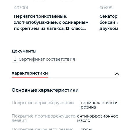
403001
60499
Перчатки трикотажные,
Секатор цвет
хлопчатобумажные, с одинарным
бонсай и топ
покрытием из латекса, 13 класс
двухкомпоне
вязки
Palisad
Документы
Сертификат соответствия
Характеристики
Основные характеристики
Покрытие верхней рукоятки
термопластичная
резина
Покрытие противорежущего
антикоррозионное
лезвия
масло
Покрытие режущего лезвия
хром