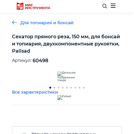
Для топиария и бонсай
Секатор прямого реза, 150 мм, для бонсай
и топиария, двухкомпонентные рукоятки,
Отделочный инструмент
Palisad
Артикул:
60498
Слесарный инструмент
Столярный инструмент
Все характеристики
Садовый инвентарь
Измерительный инструмент
Силовое оборудование