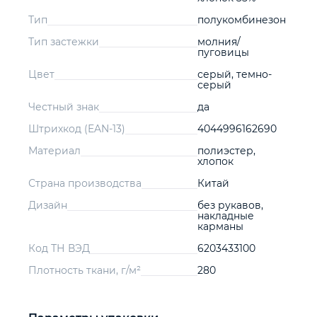
Тип
полукомбинезон
Тип застежки
молния/
пуговицы
Цвет
серый, темно-
серый
Честный знак
да
Штрихкод (EAN-13)
4044996162690
Материал
полиэстер,
хлопок
Страна производства
Китай
Дизайн
без рукавов,
накладные
карманы
Код ТН ВЭД
6203433100
Плотность ткани, г/м²
280