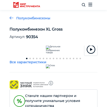
Полукомбинезоны
Полукомбинезон XL Gross
Отделочный инструмент
Артикул:
90354
Слесарный инструмент
Все характеристики
Столярный инструмент
Садовый инвентарь
Измерительный инструмент
Станьте нашим партнером и
получите уникальные условия
Силовое оборудование
сотрудничества