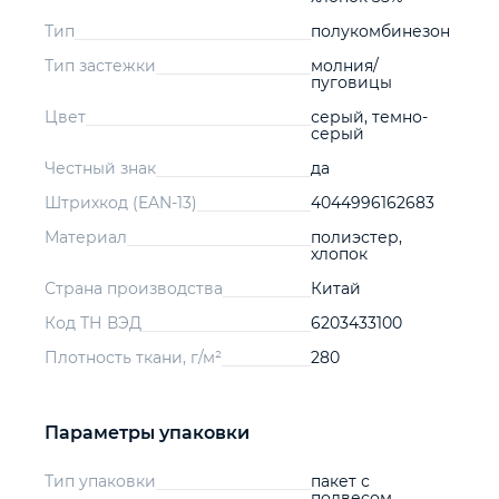
Тип
полукомбинезон
Тип застежки
молния/
пуговицы
Цвет
серый, темно-
серый
Честный знак
да
Штрихкод (EAN-13)
4044996162683
Материал
полиэстер,
хлопок
Страна производства
Китай
Код ТН ВЭД
6203433100
Плотность ткани, г/м²
280
Параметры упаковки
Тип упаковки
пакет с
подвесом