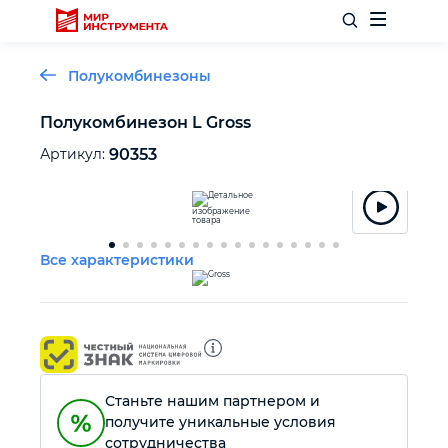
Полукомбинезоны
Полукомбинезон L Gross
Отделочный инструмент
Артикул:
90353
Слесарный инструмент
Все характеристики
Столярный инструмент
Садовый инвентарь
Измерительный инструмент
Станьте нашим партнером и
получите уникальные условия
Силовое оборудование
сотрудничества