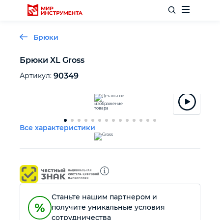
Брюки
Брюки XL Gross
Отделочный инструмент
Артикул:
90349
Слесарный инструмент
Все характеристики
Столярный инструмент
Садовый инвентарь
Измерительный инструмент
Станьте нашим партнером и
получите уникальные условия
Силовое оборудование
сотрудничества