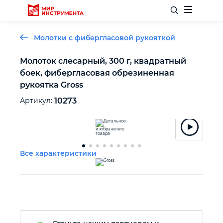
Молотки с фибергласовой рукояткой
Молоток слесарный, 300 г, квадратный
боек, фибергласовая обрезиненная
Отделочный инструмент
рукоятка Gross
Артикул:
10273
Слесарный инструмент
Столярный инструмент
Все характеристики
Садовый инвентарь
Измерительный инструмент
Силовое оборудование