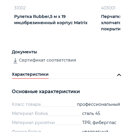
31002
403001
Рулетка Rubber,5 м х 19
Перчатки три
мм,обрезиненный корпус Matrix
хлопчатобум
покрытием из 
вязки
Документы
Сертификат соответствия
Характеристики
Основные характеристики
Класс товара
профессиональный
Материал бойка
сталь 45
Материал рукоятки
TPR, фиберглас
Форма бойка
квадратный