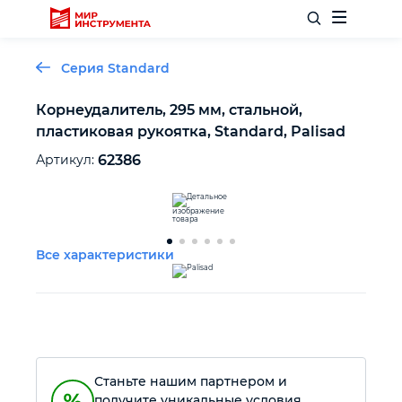
Серия Standard
Корнеудалитель, 295 мм, стальной,
пластиковая рукоятка, Standard, Palisad
Отделочный инструмент
Артикул:
62386
Слесарный инструмент
Столярный инструмент
Все характеристики
Садовый инвентарь
Измерительный инструмент
Станьте нашим партнером и
Силовое оборудование
получите уникальные условия