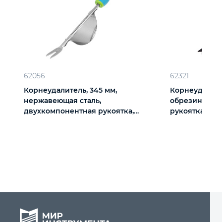
62056
62321
Корнеудалитель, 345 мм,
Корнеудалител
нержавеющая сталь,
обрезиненна
двухкомпонентная рукоятка,
рукоятка, Era,
Premium Plus, Palisad