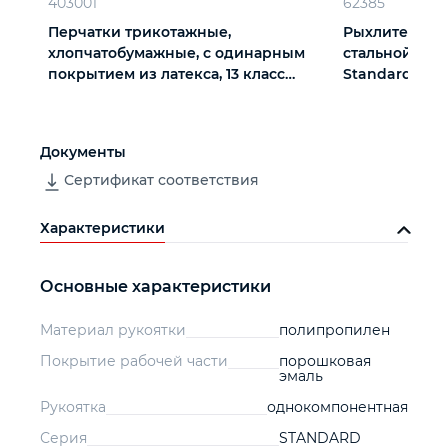
403001
62385
Перчатки трикотажные,
Рыхлитель 3 - 
хлопчатобумажные, с одинарным
стальной, пла
покрытием из латекса, 13 класс
Standard, Pal
вязки
Документы
Сертификат соответствия
Характеристики
Основные характеристики
Материал рукоятки
полипропилен
Покрытие рабочей части
порошковая
эмаль
Рукоятка
однокомпонентная
Серия
STANDARD