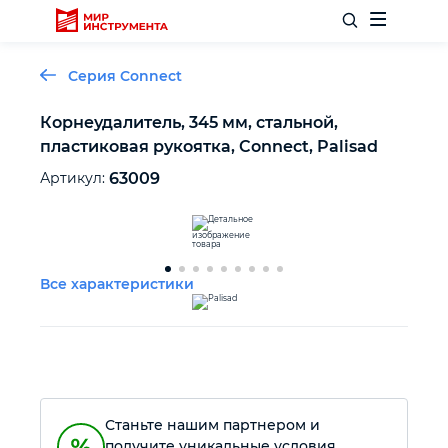
Серия Connect
Корнеудалитель, 345 мм, стальной,
пластиковая рукоятка, Connect, Palisad
Отделочный инструмент
Артикул:
63009
Слесарный инструмент
Столярный инструмент
Все характеристики
Садовый инвентарь
Измерительный инструмент
Станьте нашим партнером и
Силовое оборудование
получите уникальные условия