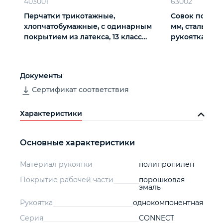
403001
63002
Перчатки трикотажные,
Совок посадоч
хлопчатобумажные, с одинарным
мм, стальной,
покрытием из латекса, 13 класс
рукоятка, Con
вязки
Документы
Сертификат соответствия
Характеристики
Основные характеристики
Материал рукоятки
полипропилен
Покрытие рабочей части
порошковая
эмаль
Рукоятка
однокомпонентная
Серия
CONNECT