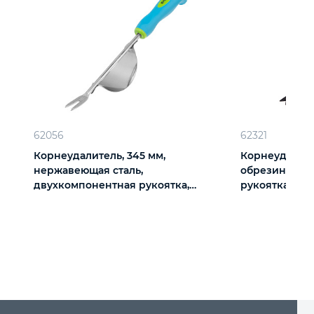
62056
62321
Корнеудалитель, 345 мм,
Корнеудалител
нержавеющая сталь,
обрезиненна
двухкомпонентная рукоятка,
рукоятка, Era,
Premium Plus, Palisad