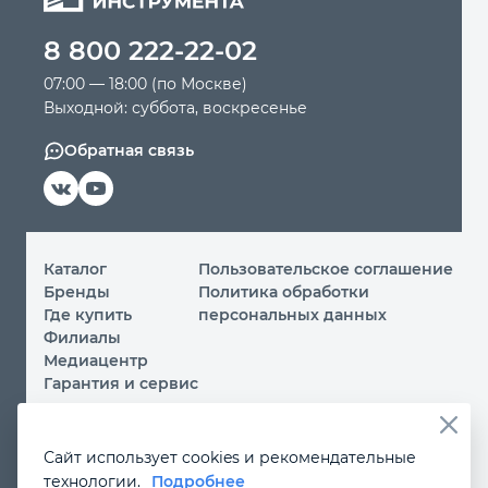
8 800 222-22-02
Автомобильный инструмент
07:00 — 18:00 (по Москве)
Выходной: суббота, воскресенье
Крепежный инструмент
Обратная связь
Режущий инструмент
Прочий инструмент
Каталог
Пользовательское соглашение
Бренды
Политика обработки
Где купить
персональных данных
Филиалы
Медиацентр
Гарантия и сервис
© 2026 ООО «МИР ИНСТРУМЕНТА»
Сайт использует cookies и рекомендательные
Вы принимаете условия
политики обработки
технологии.
Подробнее