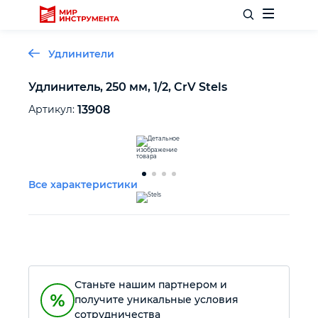
Удлинители
Удлинитель, 250 мм, 1/2, CrV Stels
Отделочный инструмент
Артикул:
13908
Слесарный инструмент
Все характеристики
Столярный инструмент
Садовый инвентарь
Измерительный инструмент
Станьте нашим партнером и
получите уникальные условия
Силовое оборудование
сотрудничества