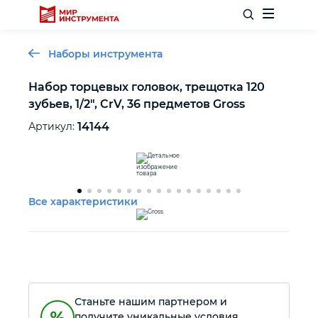
Наборы инструмента
Набор торцевых головок, трещотка 120
зубьев, 1/2", CrV, 36 предметов Gross
Отделочный инструмент
Артикул:
14144
Слесарный инструмент
Столярный инструмент
Все характеристики
Садовый инвентарь
Измерительный инструмент
Станьте нашим партнером и
Силовое оборудование
получите уникальные условия