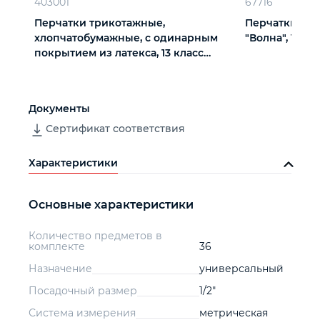
403001
67716
Перчатки трикотажные,
Перчатки х/б
хлопчатобумажные, с одинарным
"Волна", 10 кл
покрытием из латекса, 13 класс
вязки
Документы
Сертификат соответствия
Характеристики
Основные характеристики
Количество предметов в
комплекте
36
Назначение
универсальный
Посадочный размер
1/2"
Система измерения
метрическая