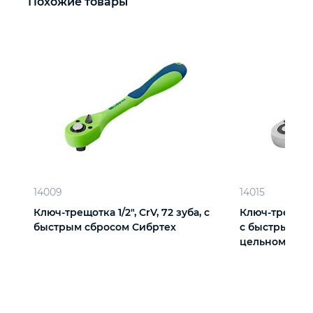
Похожие товары
14009
14015
Ключ-трещотка 1/2", CrV, 72 зуба, с
Ключ-трещотка 
быстрым сбросом Сибртех
с быстрым сб
цельнометал
Matrix