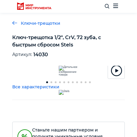
Ключи-трещотки
Ключ-трещотка 1/2", CrV, 72 зуба, с
быстрым сбросом Stels
Отделочный инструмент
Артикул:
14030
Слесарный инструмент
Столярный инструмент
Все характеристики
Садовый инвентарь
Измерительный инструмент
Станьте нашим партнером и
Силовое оборудование
получите уникальные условия