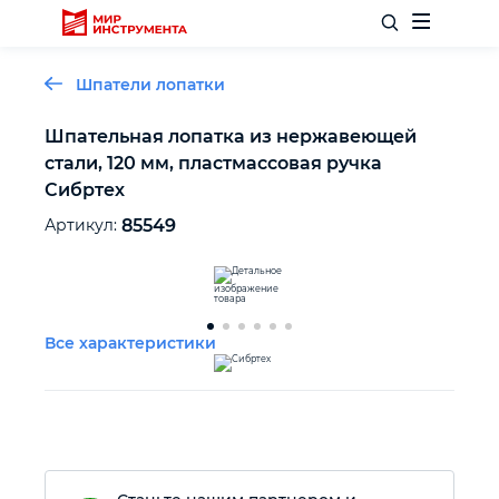
Шпатели лопатки
Шпательная лопатка из нержавеющей
стали, 120 мм, пластмассовая ручка
Отделочный инструмент
Сибртех
Артикул:
85549
Слесарный инструмент
Столярный инструмент
Все характеристики
Садовый инвентарь
Измерительный инструмент
Силовое оборудование