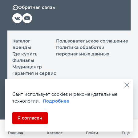
Обратная связь
Каталог
Пользовательское соглашение
Бренды
Политика обработки
Где купить
персональных данных
Филиалы
Медиацентр
Гарантия и сервис
© 2026 ООО «МИР ИНСТРУМЕНТА»
Сайт использует cookies и рекомендательные
Вы принимаете условия
политики обработки
технологии.
Подробнее
персональных данных
и
пользовательского соглашения
каждый раз, когда посещаете наш сайт и оставляете свои
данные в любой форме на сайте
instrument.ru
Если Вы не даете согласия на обработку своих
Я согласен
персональных данных, Вам необходимо покинуть наш
сайт.
Главная
Каталог
Войти
Ещё