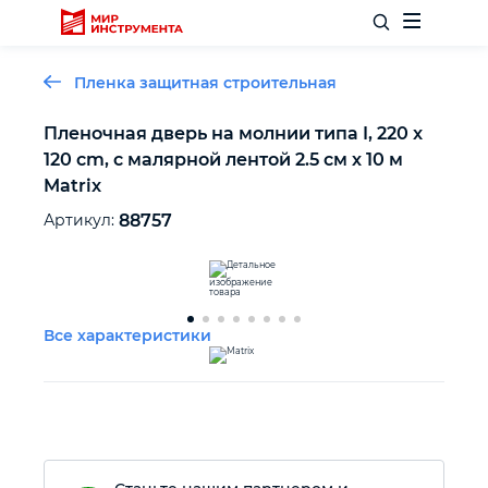
Пленка защитная строительная
Пленочная дверь на молнии типа I, 220 x
120 cm, с малярной лентой 2.5 см х 10 м
Отделочный инструмент
Matrix
Артикул:
88757
Слесарный инструмент
Столярный инструмент
Все характеристики
Садовый инвентарь
Измерительный инструмент
Силовое оборудование