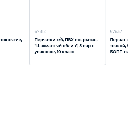
67812
67837
 покрытие,
Перчатки х/б, ПВХ покрытие,
Перчатк
"Шахматный облив", 5 пар в
точкой, 
упаковке, 10 класс
БОПП-па