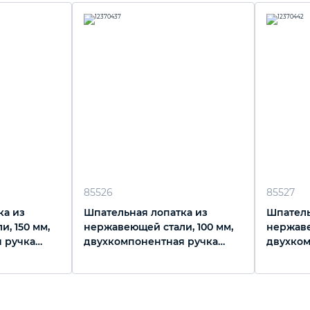
85526
85527
ка из
Шпательная лопатка из
Шпатель
, 150 мм,
нержавеющей стали, 100 мм,
нержаве
 ручка
двухкомпонентная ручка
двухком
Сибртех
Сибртех