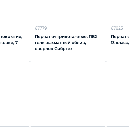
67779
67825
 покрытие,
Перчатки трикотажные, ПВХ
Перчатк
аковке, 7
гель шахматный облив,
13 класс
оверлок Сибртех