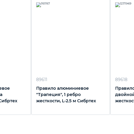
89611
89618
евое
Правило алюминиевое
Правило
ра
"Трапеция", 1 ребро
двойной
 Сибртех
жесткости, L-2.5 м Сибртех
жесткост