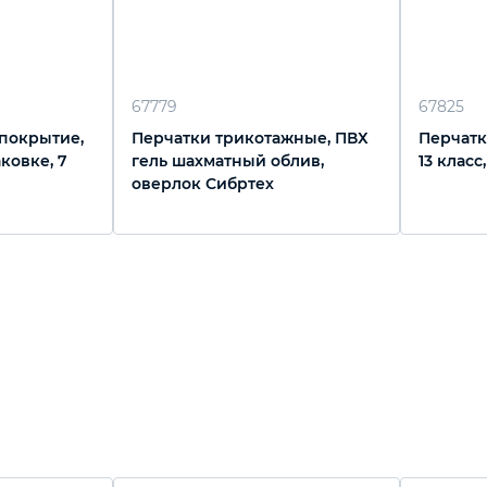
67779
67825
 покрытие,
Перчатки трикотажные, ПВХ
Перчатк
аковке, 7
гель шахматный облив,
13 класс
оверлок Сибртех