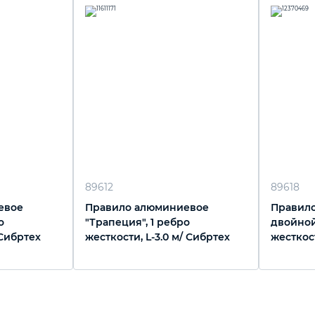
89612
89618
евое
Правило алюминиевое
Правило
о
"Трапеция", 1 ребро
двойной
 Сибртех
жесткости, L-3.0 м/ Сибртех
жесткост