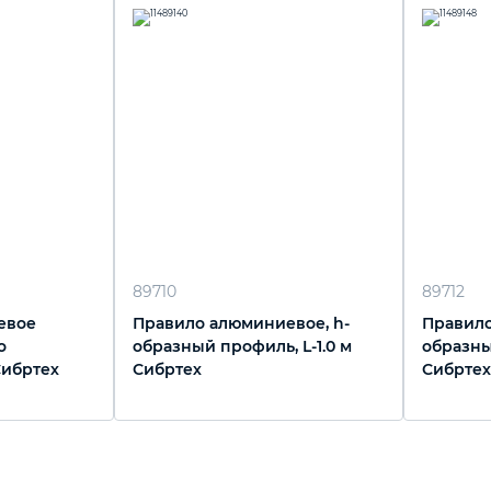
89710
89712
евое
Правило алюминиевое, h-
Правило
о
образный профиль, L-1.0 м
образны
 Сибртех
Сибртех
Сибртех