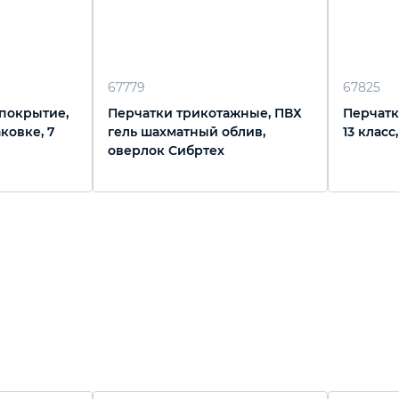
67779
67825
 покрытие,
Перчатки трикотажные, ПВХ
Перчатк
аковке, 7
гель шахматный облив,
13 класс
оверлок Сибртех