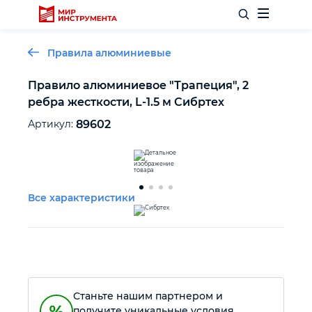
Правила алюминиевые
Правило алюминиевое "Трапеция", 2
ребра жесткости, L-1.5 м Сибртех
Отделочный инструмент
Артикул:
89602
Слесарный инструмент
Столярный инструмент
Все характеристики
Садовый инвентарь
Измерительный инструмент
Станьте нашим партнером и
Силовое оборудование
получите уникальные условия