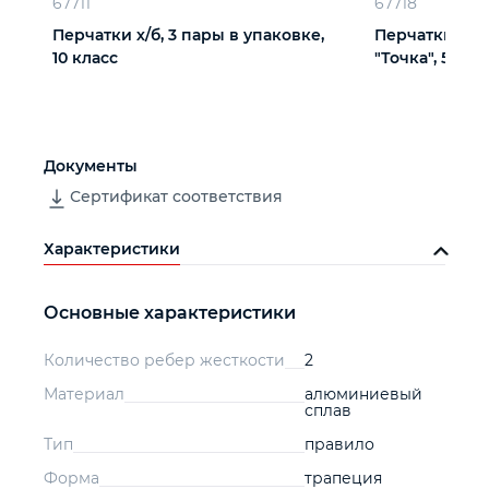
67711
67718
Перчатки х/б, 3 пары в упаковке,
Перчатки х/б
10 класс
"Точка", 5 пар
Документы
Сертификат соответствия
Характеристики
Основные характеристики
Количество ребер жесткости
2
Материал
алюминиевый
сплав
Тип
правило
Форма
трапеция