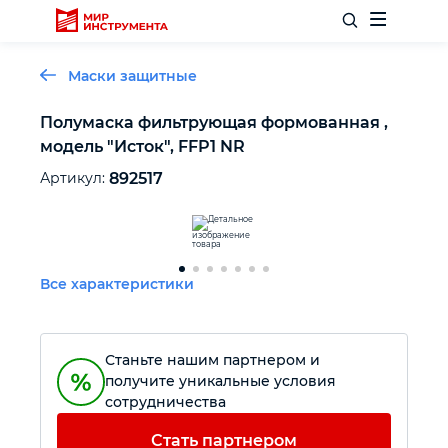
Маски защитные
Полумаска фильтрующая формованная ,
модель "Исток", FFP1 NR
Отделочный инструмент
Артикул:
892517
Слесарный инструмент
Столярный инструмент
Все характеристики
Садовый инвентарь
Станьте нашим партнером и
Измерительный инструмент
получите уникальные условия
сотрудничества
Силовое оборудование
Стать партнером