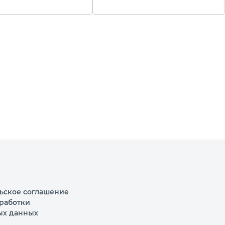
isad
Connect, Palisad
ьское соглашение
работки
ых данных