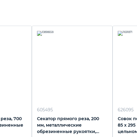
605495
626095
реза, 700
Секатор прямого реза, 200
Совок п
езиненные
мм, металлические
85 х 295
обрезиненные рукоятки,
цельном