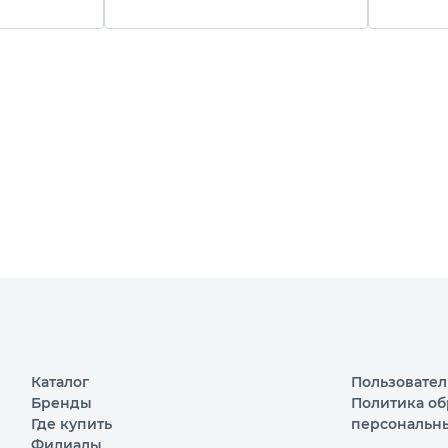
Palisad
Line, Pal
Каталог
Пользовател
Бренды
Политика об
Где купить
персональн
Филиалы