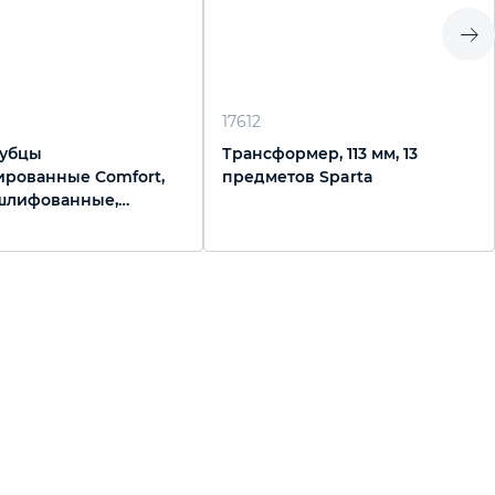
17612
губцы
Трансформер, 113 мм, 13
рованные Comfort,
предметов Sparta
 шлифованные,
понентные рукоятки