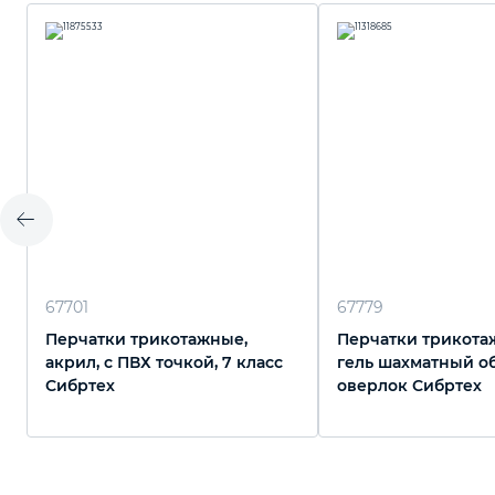
67701
67779
Перчатки трикотажные,
Перчатки трикота
акрил, с ПВХ точкой, 7 класс
гель шахматный о
Сибртех
оверлок Сибртех