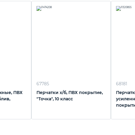
67785
68181
жные, ПВХ
Перчатки х/б, ПВХ покрытие,
Перчатк
блив,
"Точка", 10 класс
усиленн
покрытие
желтый 