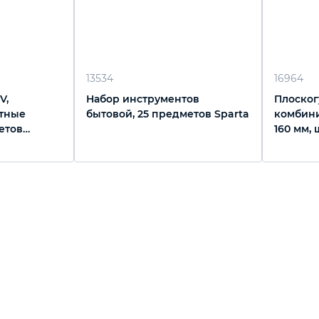
13534
16964
V,
Набор инструментов
Плоско
тные
бытовой, 25 предметов Sparta
комбини
етов
160 мм,
двухком
Sparta