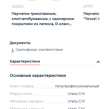
403001
67717
Перчатки трикотажные,
Перчатки х/б
хлопчатобумажные, с одинарным
"Точка", 6 пар
покрытием из латекса, 13 класс
вязки
Документы
Сертификат соответствия
Характеристики
Основные характеристики
Класс товара
полупрофессиональный
Марка стали
сталь CrV
Материал насадок
сталь CrV
Материал стержня
сталь CrV