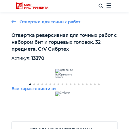
Отвертки для точных работ
Отвертка реверсивная для точных работ с
набором бит и торцевых головок, 32
Отделочный инструмент
предмета, CrV Сибртех
Артикул:
13370
Слесарный инструмент
Столярный инструмент
Все характеристики
Садовый инвентарь
Измерительный инструмент
Силовое оборудование