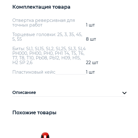
Комплектация товара
Отвертка реверсивная для
точных работ
1 шт
Торцевые головки: 25, 3, 35, 45,
5, 55
8 шт
Биты: SL1, SL15, SL2, SL25, SL3, SL4
PH000, PH00, PH0, PH1 T4, Т5, Т6,
Т7, Т8, Т10, Pb08, Pb12, H09, H15,
H2 SP 2,6
22 шт
Пластиковый кейс
1 шт
Описание
Похожие товары