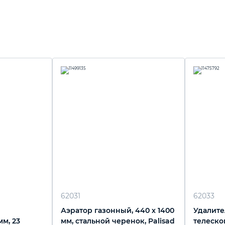
62031
62033
Аэратор газонный, 440 х 1400
Удалите
мм, 23
мм, стальной черенок, Palisad
телескоп