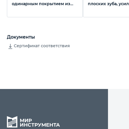
одинарным покрытием из
плоских зуба, уси
латекса, 13 класс вязки
Luxe, Palisad
Документы
Сертификат соответствия