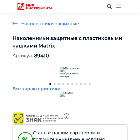
Наколенники защитные
Наколенники защитные с пластиковыми
чашками Matrix
Отделочный инструмент
Артикул:
89410
Слесарный инструмент
Столярный инструмент
Все характеристики
Садовый инвентарь
Измерительный инструмент
Станьте нашим партнером и
Силовое оборудование
получите уникальные условия