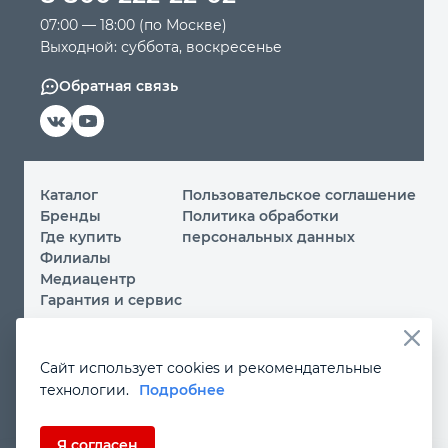
07:00 — 18:00 (по Москве)
Выходной: суббота, воскресенье
Обратная связь
Каталог
Пользовательское соглашение
Бренды
Политика обработки
Где купить
персональных данных
Филиалы
Медиацентр
Гарантия и сервис
© 2026 ООО «МИР ИНСТРУМЕНТА»
Сайт использует cookies и рекомендательные
Вы принимаете условия
политики обработки
технологии.
Подробнее
персональных данных
и
пользовательского соглашения
каждый раз, когда посещаете наш сайт и оставляете свои
данные в любой форме на сайте
instrument.ru
Если Вы не даете согласия на обработку своих
Я согласен