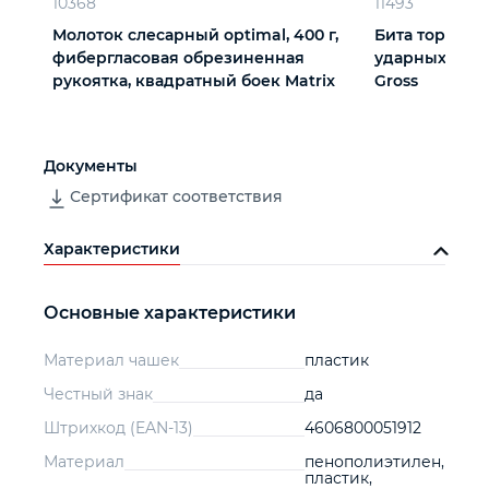
10368
11493
Молоток слесарный optimal, 400 г,
Бита торсионн
фибергласовая обрезиненная
ударных шуру
рукоятка, квадратный боек Matrix
Gross
Документы
Сертификат соответствия
Характеристики
Основные характеристики
Материал чашек
пластик
Честный знак
да
Штрихкод (EAN-13)
4606800051912
Материал
пенополиэтилен,
пластик,