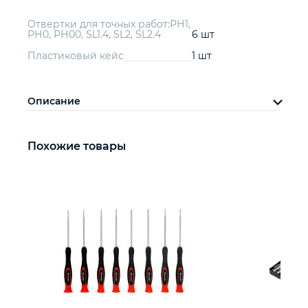
Отвертки для точных работ:РН1,
РН0, РН00, SL1.4, SL2, SL2.4
6 шт
Пластиковый кейс
1 шт
Описание
Похожие товары