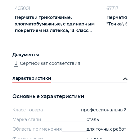
403001
67717
Перчатки трикотажные,
Перчатки х/б
хлопчатобумажные, с одинарным
"Точка", 6 пар
покрытием из латекса, 13 класс
вязки
Документы
Сертификат соответствия
Характеристики
Основные характеристики
Класс товара
профессиональный
Марка стали
сталь
Область применения
для точных работ
Форма ручки
прямая