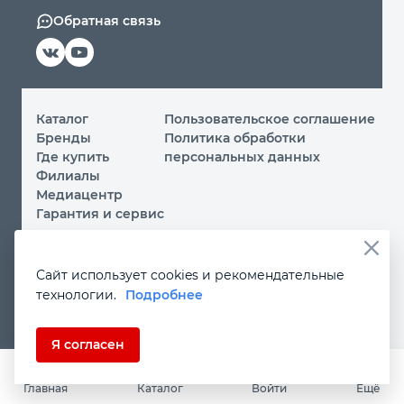
Обратная связь
Каталог
Пользовательское соглашение
Бренды
Политика обработки
Где купить
персональных данных
Филиалы
Медиацентр
Гарантия и сервис
© 2026 ООО «МИР ИНСТРУМЕНТА»
Сайт использует cookies и рекомендательные
Вы принимаете условия
политики обработки
технологии.
Подробнее
персональных данных
и
пользовательского соглашения
каждый раз, когда посещаете наш сайт и оставляете свои
данные в любой форме на сайте
instrument.ru
Если Вы не даете согласия на обработку своих
Я согласен
персональных данных, Вам необходимо покинуть наш
сайт.
Главная
Каталог
Войти
Ещё