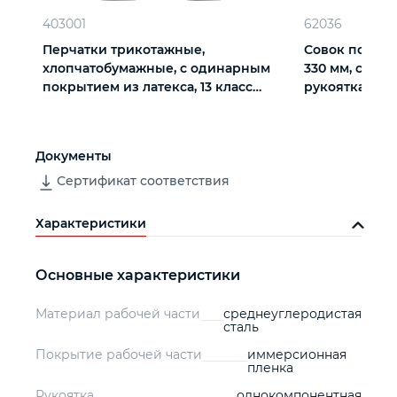
403001
62036
Перчатки трикотажные,
Совок посадо
хлопчатобумажные, с одинарным
330 мм, сталь
покрытием из латекса, 13 класс
рукоятка, Flo
вязки
Документы
Сертификат соответствия
Характеристики
Основные характеристики
Материал рабочей части
среднеуглеродистая
сталь
Покрытие рабочей части
иммерсионная
пленка
Рукоятка
однокомпонентная