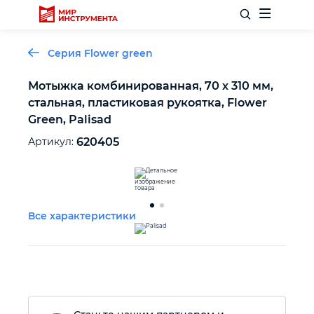
Серия Flower green
Мотыжка комбинированная, 70 х 310 мм,
стальная, пластиковая рукоятка, Flower
Отделочный инструмент
Green, Palisad
Артикул:
620405
Слесарный инструмент
Столярный инструмент
Все характеристики
Садовый инвентарь
Измерительный инструмент
Силовое оборудование