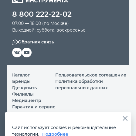
8 800 222-22-02
Автомобильный инструмент
07:00 — 18:00 (по Москве)
Выходной: суббота, воскресенье
Крепежный инструмент
Обратная связь
Режущий инструмент
Прочий инструмент
Каталог
Пользовательское соглашение
Бренды
Политика обработки
Где купить
персональных данных
Филиалы
Медиацентр
Гарантия и сервис
© 2026 ООО «МИР ИНСТРУМЕНТА»
Сайт использует cookies и рекомендательные
Вы принимаете условия
политики обработки
технологии.
Подробнее