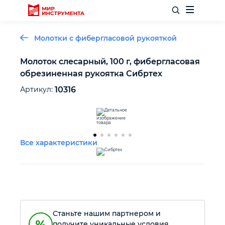
Молотки с фибергласовой рукояткой
Молоток слесарный, 100 г, фибергласовая
обрезиненная рукоятка Сибртех
Отделочный инструмент
Артикул:
10316
Слесарный инструмент
Столярный инструмент
Все характеристики
Садовый инвентарь
Измерительный инструмент
Станьте нашим партнером и
Силовое оборудование
получите уникальные условия