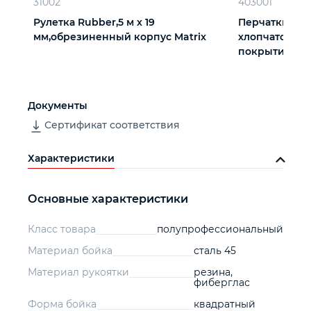
31002
403001
Рулетка Rubber,5 м х 19
Перчатки три
мм,обрезиненный корпус Matrix
хлопчатобум
покрытием из 
вязки
Документы
Сертификат соответствия
Характеристики
Основные характеристики
Класс товара
полупрофессиональный
Материал бойка
сталь 45
Материал рукоятки
резина,
фиберглас
Форма бойка
квадратный