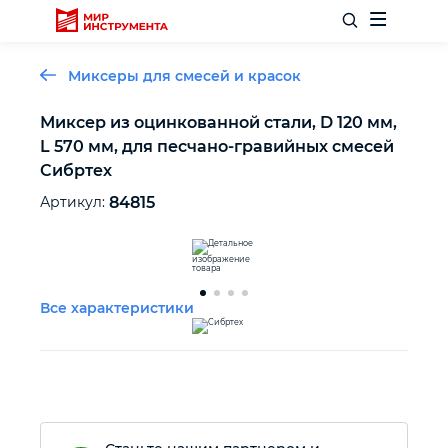
Миксеры для смесей и красок
Миксер из оцинкованной стали, D 120 мм,
L 570 мм, для песчано-гравийных смесей
Отделочный инструмент
Сибртех
Артикул:
84815
Слесарный инструмент
Столярный инструмент
Все характеристики
Садовый инвентарь
Измерительный инструмент
Силовое оборудование