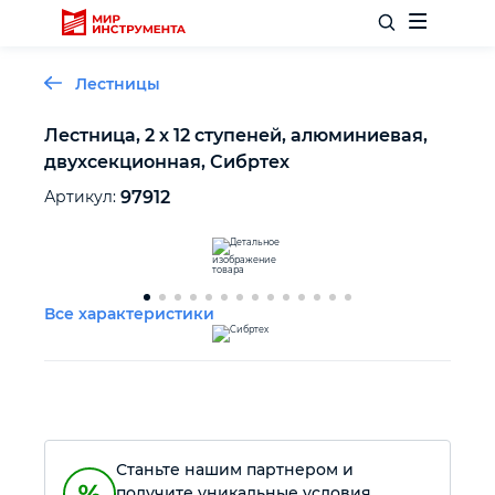
Лестницы
Лестница, 2 х 12 ступеней, алюминиевая,
двухсекционная, Сибртех
Отделочный инструмент
Артикул:
97912
Слесарный инструмент
Столярный инструмент
Все характеристики
Садовый инвентарь
Измерительный инструмент
Станьте нашим партнером и
Силовое оборудование
получите уникальные условия