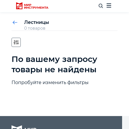
Лестницы
0 товаров
Отделочный инструмент
По вашему запросу
Слесарный инструмент
товары не найдены
Столярный инструмент
Попробуйте изменить фильтры
Садовый инвентарь
Измерительный инструмент
Силовое оборудование