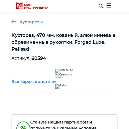
Кусторезы
Кусторез, 470 мм, кованый, алюминиевые
обрезиненные рукоятки, Forged Luxe,
Отделочный инструмент
Palisad
Артикул:
60594
Слесарный инструмент
Столярный инструмент
Все характеристики
Садовый инвентарь
Измерительный инструмент
Станьте нашим партнером и
Силовое оборудование
получите уникальные условия