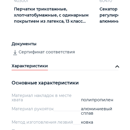
403001
60470
Перчатки трикотажные,
Секатор прямо
хлопчатобумажные, с одинарным
регулировка 
покрытием из латекса, 13 класс
алюминиевые 
вязки
Palisad
Документы
Сертификат соответствия
Характеристики
Основные характеристики
Материал накладок в месте
хвата
полипропилен
Материал рукояток
алюминиевый
сплав
Метод изготовления лезвий
ковка