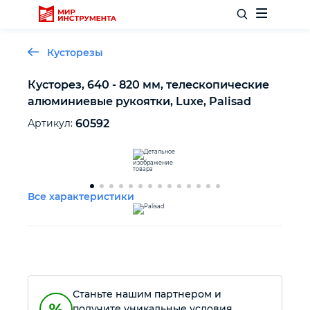
Кусторезы
Кусторез, 640 - 820 мм, телескопические
алюминиевые рукоятки, Luxe, Palisad
Отделочный инструмент
Артикул:
60592
Слесарный инструмент
Столярный инструмент
Все характеристики
Садовый инвентарь
Измерительный инструмент
Станьте нашим партнером и
Силовое оборудование
получите уникальные условия