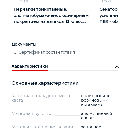
403001
60471
Перчатки трикотажные,
Секатор прямо
хлопчатобумажные, с одинарным
усиленный, н
покрытием из латекса, 13 класс
ПВХ - оболочк
вязки
Документы
Сертификат соответствия
Характеристики
Основные характеристики
Материал накладок в месте
полипропилен с
хвата
резиновыми
вставками
Материал рукояток
алюминиевый
сплав
Метод изготовления лезвий
холодное