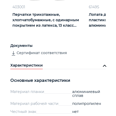
403001
61495
Перчатки трикотажные,
Лопата для у
хлопчатобумажные, с одинарным
пластиковая, 3
покрытием из латекса, 13 класс
алюминиевый
вязки
Документы
Сертификат соответствия
Характеристики
Основные характеристики
Материал планки
алюминиевый
сплав
Материал рабочей части
полипропилен
Честный знак
нет