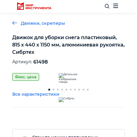
Движки, скреперы
Движок для уборки снега пластиковый,
815 х 440 х 1150 мм, алюминиевая рукоятка,
Отделочный инструмент
Сибртех
Артикул:
61498
Слесарный инструмент
Фикс. цена
Столярный инструмент
Все характеристики
Садовый инвентарь
Измерительный инструмент
Силовое оборудование