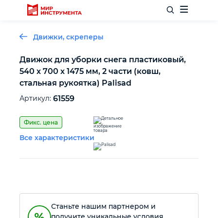
Движки, скреперы
Движок для уборки снега пластиковый,
540 х 700 х 1475 мм, 2 части (ковш,
Отделочный инструмент
стальная рукоятка) Palisad
Артикул:
61559
Слесарный инструмент
Фикс. цена
Столярный инструмент
Все характеристики
Садовый инвентарь
Измерительный инструмент
Станьте нашим партнером и
Силовое оборудование
получите уникальные условия