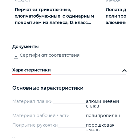
403001
615685
Перчатки трикотажные,
Лопата для уб
хлопчатобумажные, с одинарным
полипропилен
покрытием из латекса, 13 класс
алюминиевый
вязки
накладка, LUX
Документы
Сертификат соответствия
Характеристики
Основные характеристики
Материал планки
алюминиевый
сплав
Материал рабочей части
полипропилен
Покрытие рукоятки
порошковая
эмаль