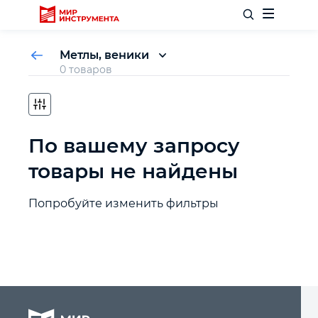
Метлы, веники
0 товаров
Метлы
Веники
Отделочный инструмент
По вашему запросу
Слесарный инструмент
товары не найдены
Столярный инструмент
Попробуйте изменить фильтры
Садовый инвентарь
Измерительный инструмент
Силовое оборудование