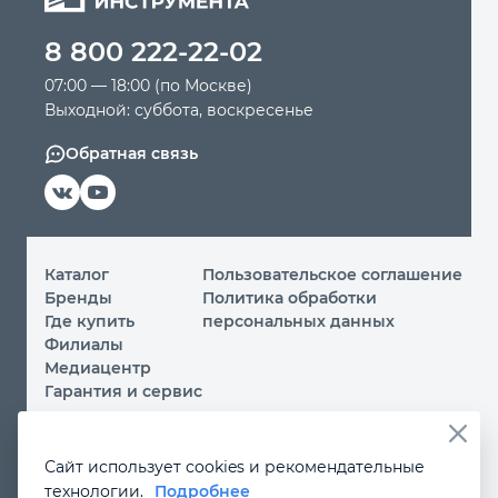
8 800 222-22-02
Автомобильный инструмент
07:00 — 18:00 (по Москве)
Выходной: суббота, воскресенье
Крепежный инструмент
Обратная связь
Режущий инструмент
Прочий инструмент
Каталог
Пользовательское соглашение
Бренды
Политика обработки
Где купить
персональных данных
Филиалы
Медиацентр
Гарантия и сервис
© 2026 ООО «МИР ИНСТРУМЕНТА»
Сайт использует cookies и рекомендательные
Вы принимаете условия
политики обработки
технологии.
Подробнее