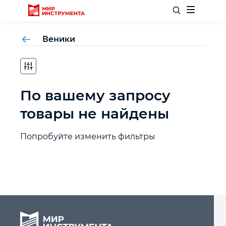
Веники
Отделочный инструмент
По вашему запросу
Слесарный инструмент
товары не найдены
Столярный инструмент
Попробуйте изменить фильтры
Садовый инвентарь
Измерительный инструмент
Силовое оборудование