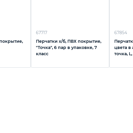
67717
67854
 покрытие,
Перчатки х/б, ПВХ покрытие,
Перчатки
"Точка", 6 пар в упаковке, 7
цвета в
класс
точка, L,