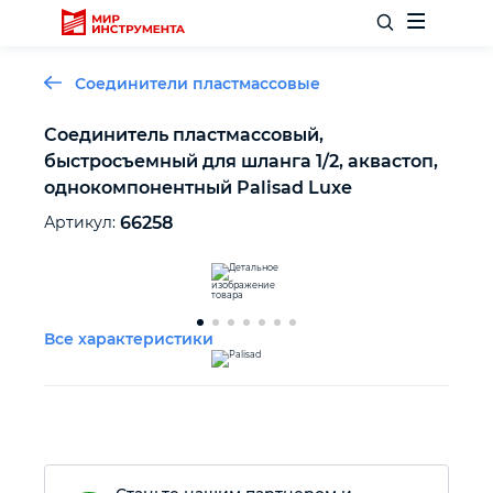
Соединители пластмассовые
Соединитель пластмассовый,
быстросъемный для шланга 1/2, аквастоп,
Отделочный инструмент
однокомпонентный Palisad Luxe
Артикул:
66258
Слесарный инструмент
Столярный инструмент
Все характеристики
Садовый инвентарь
Измерительный инструмент
Силовое оборудование