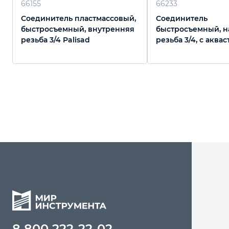
66155
66233
Соединитель пластмассовый,
Соединитель
быстросъемный, внутренняя
быстросъемный, 
резьба 3/4 Palisad
резьба 3/4, с аквас
Luxe
8 800 222-22-02