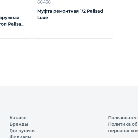
66436
Муфта ремонтная 1/2 Palisad
наружная
Luxe
топ Palisad
Каталог
Пользовател
Бренды
Политика об
Где купить
персональн
Филиалы