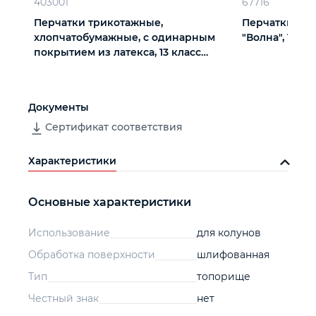
403001
67716
Перчатки трикотажные,
Перчатки х/б
хлопчатобумажные, с одинарным
"Волна", 10 кл
покрытием из латекса, 13 класс
вязки
Документы
Сертификат соответствия
Характеристики
Основные характеристики
Использование
для колунов
Обработка поверхности
шлифованная
Тип
топорище
Честный знак
нет