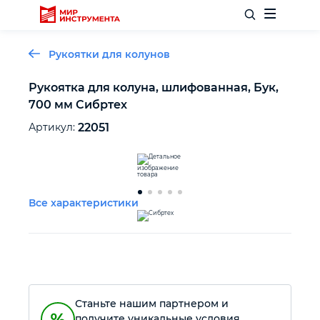
Рукоятки для колунов
Рукоятка для колуна, шлифованная, Бук,
700 мм Сибртех
Отделочный инструмент
Артикул:
22051
Слесарный инструмент
Столярный инструмент
Все характеристики
Садовый инвентарь
Измерительный инструмент
Станьте нашим партнером и
Силовое оборудование
получите уникальные условия