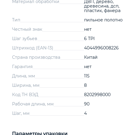
Материал обработки
ДВП, дерево,
древесина, дсп,
пластик, фанера
Тип
пильное полотно
Честный знак
нет
Шаг зубьев
6 TPI
Штрихкод (EAN-13)
4044996008226
Страна производства
Китай
Гарантия
нет
Длина, мм
115
Ширина, мм
8
Код ТН ВЭД
8202998000
Рабочая длина, мм
90
Шаг, мм
4
Параметры упаковки