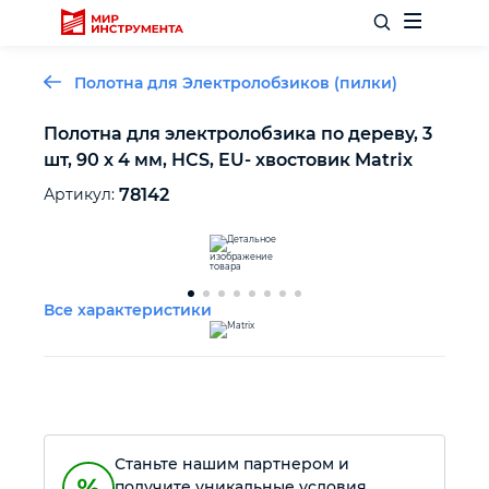
Полотна для Электролобзиков (пилки)
Полотна для электролобзика по дереву, 3
шт, 90 х 4 мм, HCS, EU- хвостовик Matrix
Отделочный инструмент
Артикул:
78142
Слесарный инструмент
Столярный инструмент
Все характеристики
Садовый инвентарь
Измерительный инструмент
Станьте нашим партнером и
Силовое оборудование
получите уникальные условия