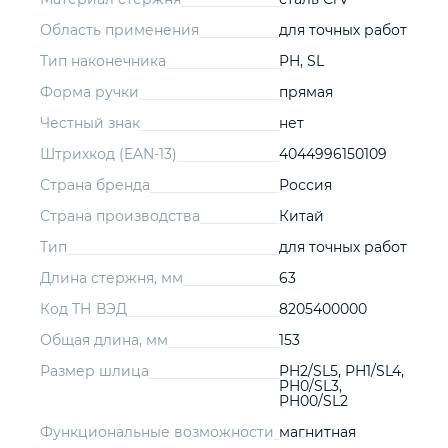
Область применения
для точных работ
Тип наконечника
PH, SL
Форма ручки
прямая
Честный знак
нет
Штрихкод (EAN-13)
4044996150109
Страна бренда
Россия
Страна производства
Китай
Тип
для точных работ
Длина стержня, мм
63
Код ТН ВЭД
8205400000
Общая длина, мм
153
Размер шлица
PH2/SL5, PH1/SL4,
PH0/SL3,
PH00/SL2
Функциональные возможности
магнитная