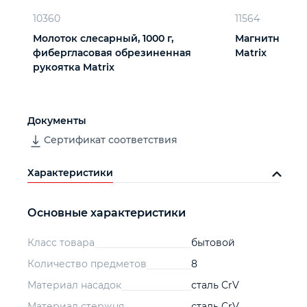
10360
11564
Молоток слесарный, 1000 г,
Магнитный б
фибергласовая обрезиненная
Matrix
рукоятка Matrix
Документы
Сертификат соответствия
Характеристики
Основные характеристики
Класс товара
бытовой
Количество предметов
8
Материал насадок
сталь CrV
Материал стержня
сталь CrV