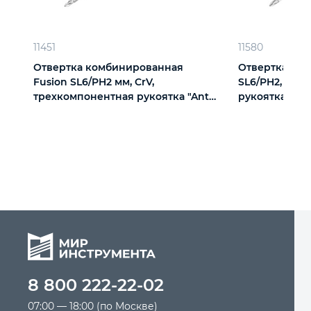
11451
11580
Отвертка комбинированная
Отвертка ко
Fusion SL6/PH2 мм, CrV,
SL6/PH2, CrV
трехкомпонентная рукоятка "Anti
рукоятка Matr
slip" Matrix
8 800 222-22-02
07:00 — 18:00 (по Москве)