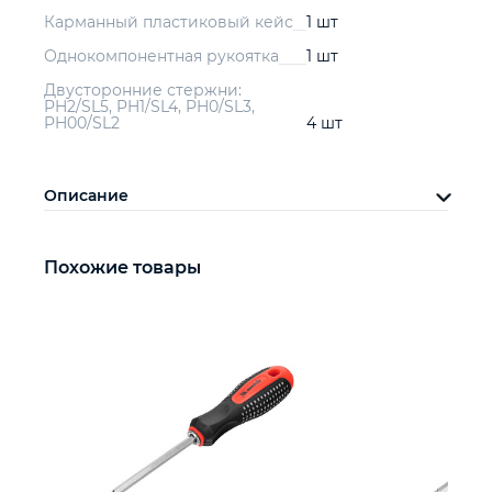
Карманный пластиковый кейс
1 шт
Однокомпонентная рукоятка
1 шт
Двусторонние стержни:
PH2/SL5, PH1/SL4, PH0/SL3,
PH00/SL2
4 шт
Описание
Похожие товары