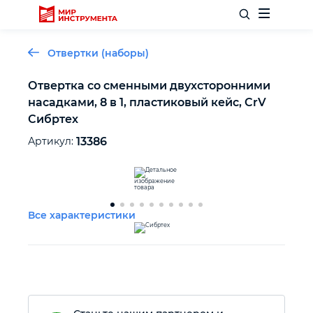
Отвертки (наборы)
Отвертка со сменными двухсторонними
насадками, 8 в 1, пластиковый кейс, CrV
Отделочный инструмент
Сибртех
Артикул:
13386
Слесарный инструмент
Столярный инструмент
Все характеристики
Садовый инвентарь
Измерительный инструмент
Силовое оборудование