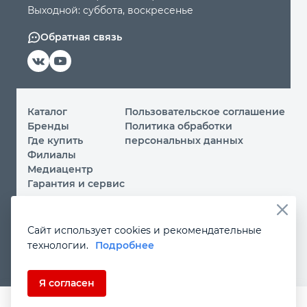
Выходной: суббота, воскресенье
Обратная связь
Каталог
Пользовательское соглашение
Бренды
Политика обработки
Где купить
персональных данных
Филиалы
Медиацентр
Гарантия и сервис
© 2026 ООО «МИР ИНСТРУМЕНТА»
Сайт использует cookies и рекомендательные
Вы принимаете условия
политики обработки
технологии.
Подробнее
персональных данных
и
пользовательского соглашения
каждый раз, когда посещаете наш сайт и оставляете свои
данные в любой форме на сайте
instrument.ru
Если Вы не даете согласия на обработку своих
Я согласен
персональных данных, Вам необходимо покинуть наш
сайт.