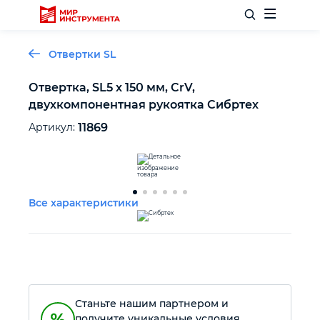
Отвертки SL
Отвертка, SL5 х 150 мм, CrV,
двухкомпонентная рукоятка Сибртех
Отделочный инструмент
Артикул:
11869
Слесарный инструмент
Столярный инструмент
Все характеристики
Садовый инвентарь
Измерительный инструмент
Станьте нашим партнером и
Силовое оборудование
получите уникальные условия