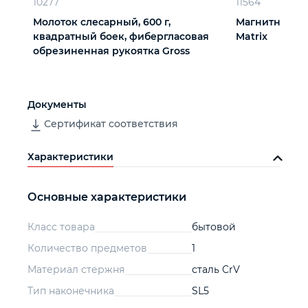
10277
11564
Молоток слесарный, 600 г,
Магнитный б
квадратный боек, фибергласовая
Matrix
обрезиненная рукоятка Gross
Документы
Сертификат соответствия
Характеристики
Основные характеристики
Класс товара
бытовой
Количество предметов
1
Материал стержня
сталь CrV
Тип наконечника
SL5