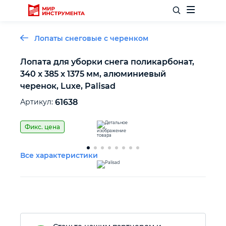
Лопаты снеговые с черенком
Лопата для уборки снега поликарбонат,
340 x 385 x 1375 мм, алюминиевый
Отделочный инструмент
черенок, Luxe, Palisad
Артикул:
61638
Слесарный инструмент
Фикс. цена
Столярный инструмент
Все характеристики
Садовый инвентарь
Измерительный инструмент
Силовое оборудование