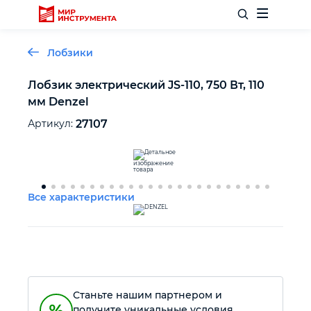
Лобзики
Лобзик электрический JS-110, 750 Вт, 110
мм Denzel
Отделочный инструмент
Артикул:
27107
Слесарный инструмент
Столярный инструмент
Все характеристики
Садовый инвентарь
Измерительный инструмент
Станьте нашим партнером и
Силовое оборудование
получите уникальные условия