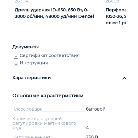
26304
26608
Дрель ударная ID-650, 650 Вт, 0-
Перфоратор 
3000 об/мин, 48000 уд/мин Denzel
1050-26, SDS-pl
плюс 1 режим
Документы
Сертификат соответствия
Инструкция
Характеристики
Основные характеристики
Класс товара
бытовой
Количество ступеней
регулировки маятникового
хода
4
Напряжение сети
230 В