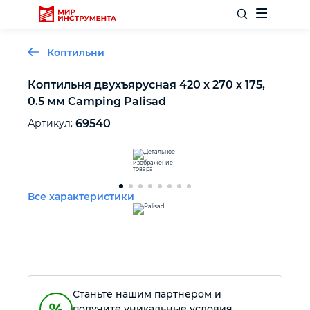
Коптильни
Коптильня двухъярусная 420 х 270 х 175,
0.5 мм Camping Palisad
Отделочный инструмент
Артикул:
69540
Слесарный инструмент
Столярный инструмент
Все характеристики
Садовый инвентарь
Измерительный инструмент
Станьте нашим партнером и
Силовое оборудование
получите уникальные условия